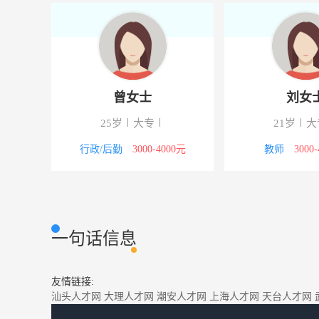
曾女士
刘女
25岁
大专
21岁
大
行政/后勤
3000-4000元
教师
3000
一句话信息
友情链接:
汕头人才网
大理人才网
潮安人才网
上海人才网
天台人才网