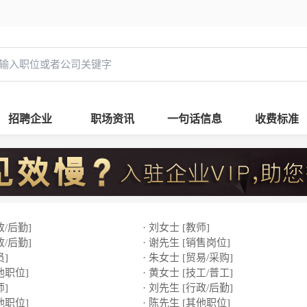
招聘企业
职场资讯
一句话信息
收费标准
政/后勤]
· 刘女士 [教师]
政/后勤]
· 谢先生 [销售岗位]
员]
· 朱女士 [贸易/采购]
他职位]
· 黄女士 [技工/普工]
师]
· 刘先生 [行政/后勤]
他职位]
· 陈先生 [其他职位]