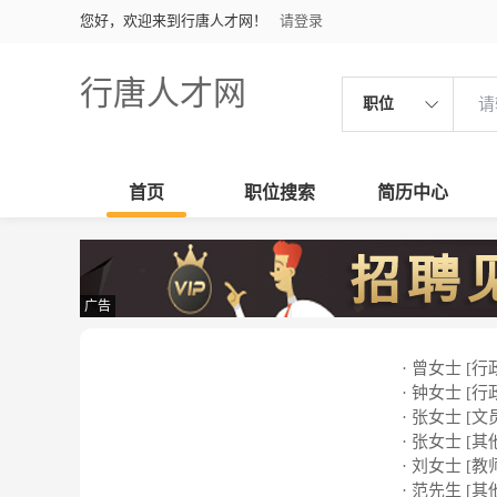
您好，欢迎来到行唐人才网！
请登录
行唐人才网
职位
首页
职位搜索
简历中心
广告
· 曾女士 [行
· 钟女士 [行
· 张女士 [文
· 张女士 [其
· 刘女士 [教
· 范先生 [其