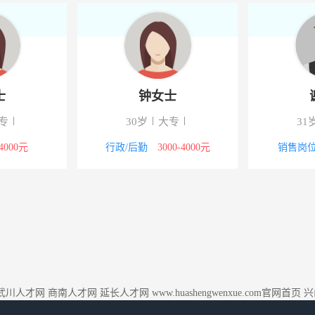
士
钟女士
专
30岁
大专
31
-4000元
行政/后勤
3000-4000元
销售岗
武川人才网
商南人才网
延长人才网
www.huashengwenxue.com官网首页
兴